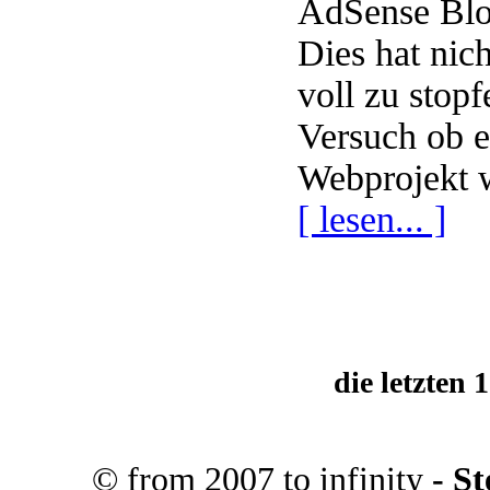
AdSense Blo
Dies hat nic
voll zu stopf
Versuch ob e
Webprojekt w
[ lesen... ]
die letzten
© from 2007 to infinity
- S