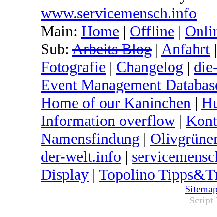
www.servicemensch.info
Main:
Home
|
Offline
|
Onli
Sub:
Arbeits Blog
|
Anfahrt
Fotografie
|
Changelog
|
die
Event Management Databas
Home of our Kaninchen
|
Hu
Information overflow
|
Kont
Namensfindung
|
Olivgrüne
der-welt.info
|
servicemensc
Display
|
Topolino Tipps&Tr
Sitemap
Script