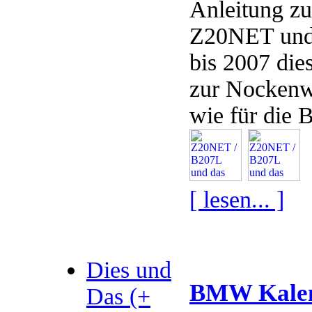
Anleitung zu
Z20NET und g
bis 2007 die
zur Nockenwe
wie für die B
[ lesen... ]
Dies und
BMW Kalen
Das (+