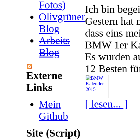
Fotos)
Ich bin begei
Olivgrüner
Gestern hat 
Blog
dass eins me
Arbeits
BMW 1er Kal
Blog
Es wurden au
12 Besten fü
Externe
Links
[ lesen... ]
Mein
Github
Site (Script)