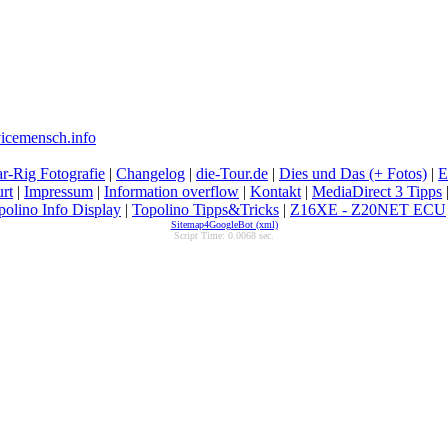
icemensch.info
r-Rig Fotografie
|
Changelog
|
die-Tour.de
|
Dies und Das (+ Fotos)
|
E
rt
|
Impressum
|
Information overflow
|
Kontakt
|
MediaDirect 3 Tipps
polino Info Display
|
Topolino Tipps&Tricks
|
Z16XE - Z20NET ECU
Sitemap4GoogleBot (xml)
Script Time: 0.0068 sec.