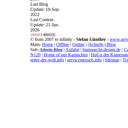
Last Blog
Update: 10-Sep-
2022
Last Content
Update: 21-Jan-
2026
© from 2007 to infinity
- Stefan Günther
-
www.serv
Main:
Home
|
Offline
|
Online
|
(Schreib-) Blog
Sub:
Arbeits Blog
|
Anfahrt
|
buntspecht-design.de
|
Ca
N120
|
Home of our Kaninchen
|
HuGu der Kameragu
retter-der-welt.info
|
servicemensch.info
|
Sitemap
|
To