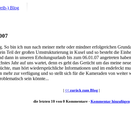
eib-) Blog
2007
. So bin ich nun nach meiner mehr oder mindner erfolgreichen Grundau
in Teil der großen Umstrukturierung in Kusel und so besteht die Einheit
nd dann in unseren Erholungsurlaub bis zum 06.01.07 angetreten haben
chstes Jahr auf uns wartet, denn es geht das Gerücht um das meine neue
erüchte, man hört wiedersprüchliche Informationen und im endefeckt 
en mehr zur verfügung und so stellt sich für die Kameraden von weiter
oblematisch sein könnte...
|
<< zurück zum Blog
|
die letzten 10 von 0 Kommentare -
Kommentar hinzufügen