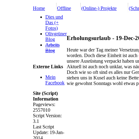
Home
Offline
(Online-) Projekte
(Schr
Dies und
Das (+
Fotos)
Olivgrüner
Erholungsurlaub - 19-Dec-
Blog
Arbeits
Heute war der Tag meiner Versetzung
Blog
worden. Doch diese Einheit ist auch e
unsere Ausrüstung verpackt haben u
Externe Links
Aktuell ist auch noch unklar, was nä
Doch wie so oft sind es alles nur G
Mein
stehen uns in Kusel auch keine Bett
Facebook
wie gewohnt Sonntags wohl etwas pr
Site (Script)
Information
Pageviews:
2557010
Script Version:
3.1
Last Script
Update: 19-Jan-
2014