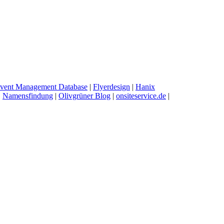
vent Management Database
|
Flyerdesign
|
Hanix
|
Namensfindung
|
Olivgrüner Blog
|
onsiteservice.de
|