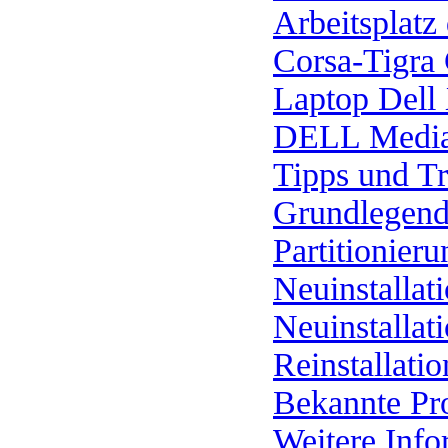
Arbeitsplatz
Corsa-Tigra
Laptop Del
DELL MediaD
Tipps und Tr
Grundlegend
Partitionieru
Neuinstallat
Neuinstallat
Reinstallatio
Bekannte Pr
Weitere Info