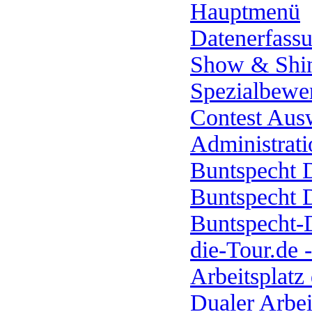
Hauptmenü
Datenerfass
Show & Shin
Spezialbewe
Contest Aus
Administrati
Buntspecht D
Buntspecht D
Buntspecht-D
die-Tour.de 
Arbeitsplatz
Dualer Arbei