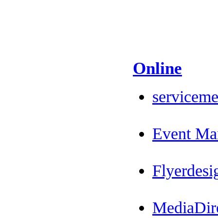
Online
serviceme
Event Ma
Flyerdesi
MediaDire