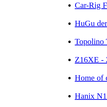
Car-Rig F
HuGu der
Topolino
Z16XE -
Home of 
Hanix N1