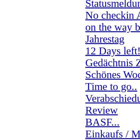
Statusmeld
No checkin
on the way 
Jahrestag
12 Days left
Gedächtnis Z
Schönes Wo
Time to go..
Verabschied
Review
BASF...
Einkaufs / Mi