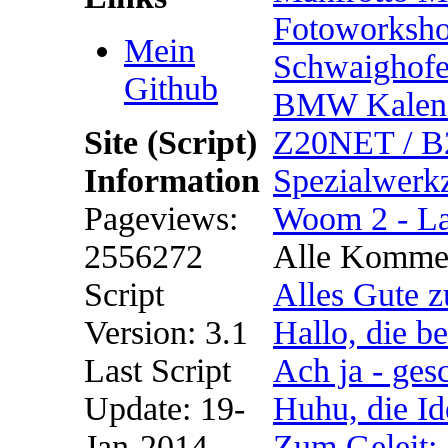
Fotoworksho
Mein
Schwaighof
Github
BMW Kalend
Site (Script)
Z20NET / B2
Information
Spezialwerk
Pageviews:
Woom 2 - La
2556272
Alle Kommen
Script
Alles Gute z
Version: 3.1
Hallo, die b
Last Script
Ach ja - gesc
Update: 19-
Huhu, die Id
Jan-2014
Zum Geleit: 