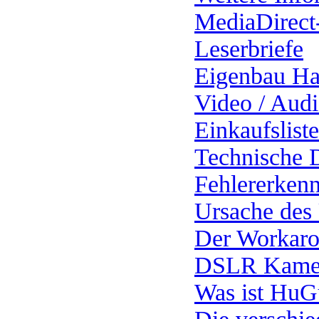
MediaDirect
Leserbriefe
Eigenbau Ha
Video / Aud
Einkaufsliste
Technische 
Fehlererken
Ursache des
Der Workar
DSLR Kamer
Was ist HuGu