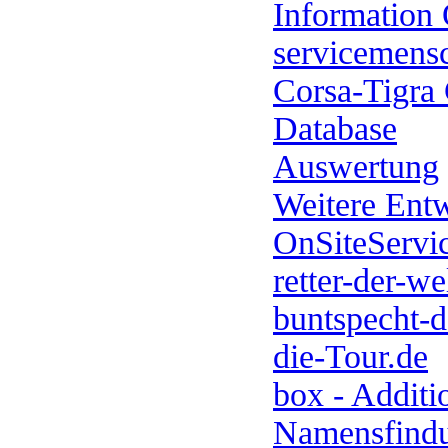
Information
servicemensc
Corsa-Tigra
Database
Auswertung
Weitere Ent
OnSiteServi
retter-der-we
buntspecht-d
die-Tour.de
box - Additi
Namensfind