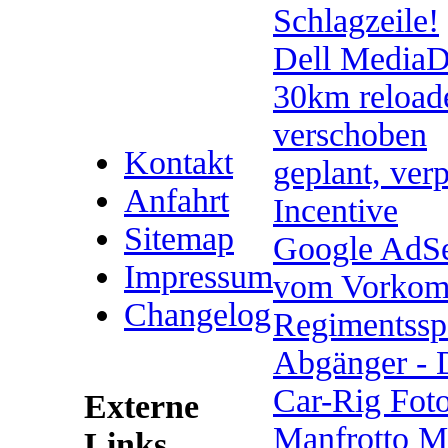
Schlagzeile!
Dell MediaD
30km reload
verschoben
Kontakt
geplant, verp
Anfahrt
Incentive
Sitemap
Google AdS
Impressum
vom Vorkomm
Changelog
Regimentsspo
Abgänger - 
Car-Rig Fot
Externe
Manfrotto Ma
Links